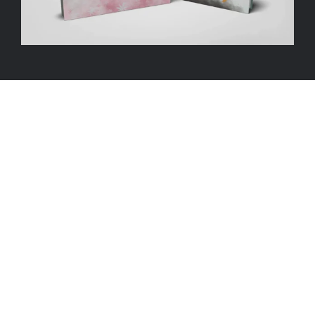
Graphic Designers Recommendation List |
Testimonials |
Students Artworks
Copyright 2019 - 2025 Mhamwi | All Rights Reserved | Powered
by
Mhamwi