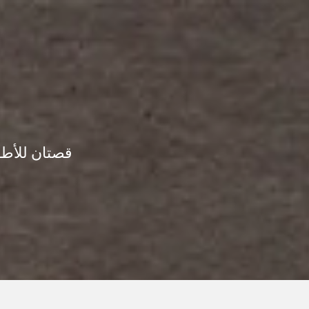
قصتان للأطف