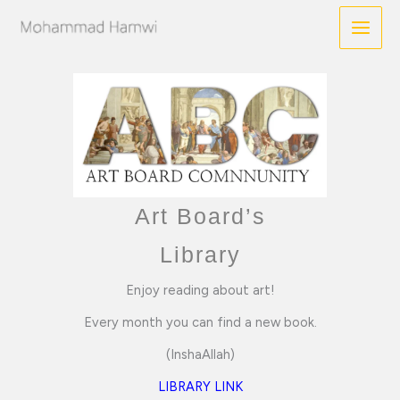
Skip
B
G
I
to
e
o
n
content
h
o
s
a
d
t
n
r
a
c
e
g
e
a
r
d
a
s
m
Art Board’s
Library
Enjoy reading about art!
Every month you can find a new book.
(InshaAllah)
LIBRARY LINK