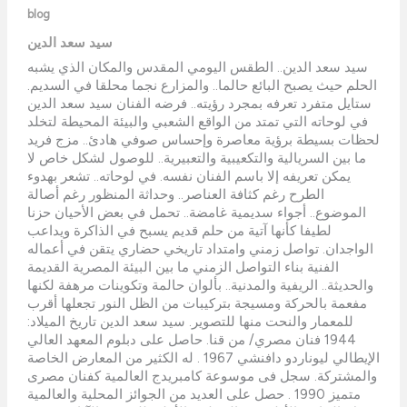
blog
سيد سعد الدين
سيد سعد الدين.. الطقس اليومي المقدس والمكان الذي يشبه
الحلم حيث يصبح البائع حالما.. والمزارع نجما محلقا في السديم.
ستايل متفرد تعرفه بمجرد رؤيته.. فرضه الفنان سيد سعد الدين
في لوحاته التي تمتد من الواقع الشعبي والبيئة المحيطة لتخلد
لحظات بسيطة برؤية معاصرة وإحساس صوفي هادئ.. مزج فريد
ما بين السريالية والتكعيبية والتعبيرية.. للوصول لشكل خاص لا
يمكن تعريفه إلا باسم الفنان نفسه. في لوحاته.. تشعر بهدوء
الطرح رغم كثافة العناصر.. وحداثة المنظور رغم أصالة
الموضوع.. أجواء سديمية غامضة.. تحمل في بعض الأحيان حزنا
لطيفا كأنها آتية من حلم قديم يسبح في الذاكرة ويداعب
الواجدان. تواصل زمني وامتداد تاريخي حضاري يتقن في أعماله
الفنية بناء التواصل الزمني ما بين البيئة المصرية القديمة
والحديثة.. الريفية والمدنية.. بألوان حالمة وتكوينات مرهفة لكنها
مفعمة بالحركة ومسيجة بتركيبات من الظل النور تجعلها أقرب
للمعمار والنحت منها للتصوير. سيد سعد الدين تاريخ الميلاد:
1944 فنان مصري/ من قنا. حاصل على دبلوم المعهد العالي
الإيطالي ليوناردو دافنشي 1967 . له الكثير من المعارض الخاصة
والمشتركة. سجل فى موسوعة كامبريدج العالمية كفنان مصرى
متميز 1990 . حصل على العديد من الجوائز المحلية والعالمية