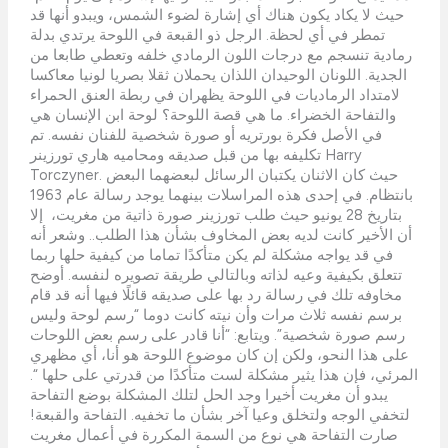
حيث لا يكاد يكون هناك أي إشارة لضوء الشمس، ويبدو أنها قد
تمطر في أي لحظة. الرجل ذو القبعة في اللوحة يرتدي بدلة
رمادية تنسجم مع درجات اللون الرمادي خلفه وتعطي طابعا من
الجدية. اللونان الوحيدان اللذان يحملان ثقلا بصريا لونيا معاكسا
لامتداد الرماديات في اللوحة يظهران في ربطة العنق الحمراء
والتفاحة الخضراء. ما هي قصة اللوحة؟ لوحة ابن الإنسان هي
في الأصل فكرة بورتريه أو صورة شخصية للفنان نفسه. تم
تكليفه بها من قبل صديقه ومحاميه هاري تورزينر Harry
Torczyner. حيث كان الاثنان يكتبان الرسائل لبعضهما البعض
بانتظام. في إحدى هذه المراسلات بينهما يوجد رسالة عام 1963
بتاريخ 28 يونيو حيث طلب تورزينر صورة ذاتية من مغريت، إلا
أن الأخير كانت لديه بعض المخاوف بشأن هذا الطلب.. وشعر أنه
في قد يواجه مشكلة لم يكن متأكدًا تماما من كيفية حلها ربما
تتعلق بكيفية وعيه لذاته وبالتالي طريقة تصويره لنفسه. أوضح
مخاوفه تلك في رسالة رد بها على صديقه قائلًا فيها أنه قد قام
برسم نفسه ثلاث مرات وأن نيته كانت دوما “رسم لوحة وليس
رسم صورة شخصية”. ويتابع: “أنا قادر على رسم بعض اللوحات
على هذا النحو، ولكن إن كان موضوع اللوحة هو أنا، أي مظهري
المرئي، فإن هذا يثير مشكلة لست متأكدًا من قدرتي على حلها “.
يبدو أن مغريت أخيرا وجد الحل لتلك المشكلة بوضع التفاحة
لتخفي الوجه ولتخلق وعيا آخر بشأن ما تخفيه. التفاحة والقبعة!
صارت التفاحة هي نوع من السمة المكررة في أعمال مغريت