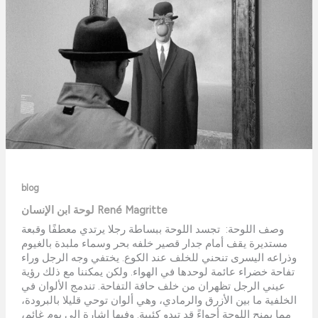
Magritte
blog
لوحة ابن الإنسان René Magritte
وصف اللوحة: تجسد اللوحة ببساطة رجلا يرتدي معطفًا وقبعة
مستديرة يقف أمام جدار قصير خلفه بحر وسماء ملبدة بالغيوم
وذراعه اليسرى تنحني للخلف عند الكوع. يختفي وجه الرجل وراء
تفاحة خضراء عائمة لوحدها في الهواء. ولكن يمكننا مع ذلك رؤية
عيني الرجل تظهران من خلف حافة التفاحة. تندمج الألوان في
الخلفية ما بين الأزرق والرمادي، وهي ألوان توحي قليلا بالبرودة،
مما يمنح اللوحة أجواءً قد تبدو كئيبة. وفيها إشارة إلى يوم غائم،