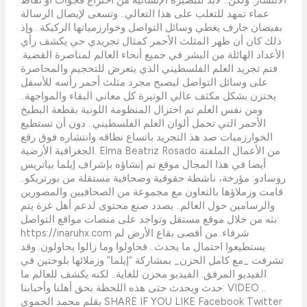
عماء تمهد للتغلب على هذا التعالي.. وتسعى لإيصال الرسالة
بفيضان جارف يغطي وسائل التواصل وخوارزمياتها الركيكة.. وإذ
ذلك كان أن ظهر المثلث الأحمر كمثال تجريدي حي يكشف رأي
الأعداد الهائلة من البشر في جميع أنحاء العالم لمناصرة القضية.
فتم تجريد العلم الفلسطيني الذي يتعرض للتحجيم والمحاصرة
على وسائل التواصل ليصبح مجرد مثلث أحمر رأسه للأسفل
يختزن بشكل مكثف عالي الوتيرة كل معاني البقاء والمواجهة..
ومن نفس العلم تم اختزال المنظومة اللونية بقطعة البطيخ
الأحمر التي تحمل ألوان العلم الفلسطيني.. دون أن تستطيع
الخوارزميات صد هذ التجريد باتساع نطاقه وانتشاره فوق رقع
الجغرافية الأرضية. Elma Beatriz Rosado من الأعمال الملفتة
أيضا في هذا المجال موقع تم إنشاؤه بإشراف إيلما بياتريس
روسادو: مؤرخة، ناشطة حقوقية وصحافية مستقلة من بورتريكو..
قامت وزملاؤها بالتعاون مع مجموعة من الصحافيين والمصورين
والرسامين حول العالم.. بصدد صنع محتوى لدعم أهل غزة يتم
بثه من خلال موقع مستقل وتواجد على منصات مواقع التواصل:
https://inaruhx.com شرفاء..من أقصى بقاع الأرض لم
يستطيعوا احتمال ما يحدث.. فحاولوا وما زالوا يحاولون. وقد
تشرفت _مع كامل الحزن_ بمشاركة “إيلما” وزملائها بلوحتين في
الفيديو المرفق. الفيديو محزن للغاية.. لكنه يكشف للعالم ما
حدث ويحدث حتى هذه اللحظة بحق أهلنا وأحبابنا: VIDEO ..
بقلم محمد الحموي SHARE IF YOU LIKE Facebook Twitter