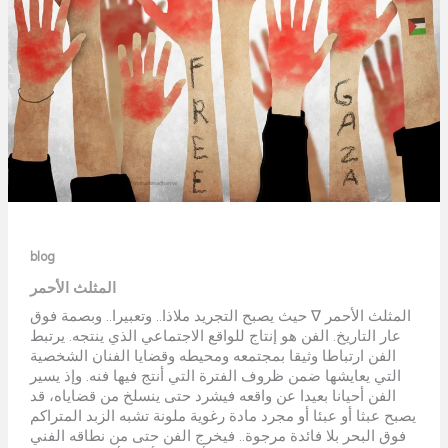
blog
المثلث الأحمر
المثلث الأحمر ∇ حيث يصبح التجريد ملاذا.. وتعبيرا.. وبصمة فوق
عار التاريخ. الفن هو إنتاج للواقع الاجتماعي الذي ينتجه. يرتبط
الفن ارتباطا وثيقا بمجتمعه ومحيطه وقضايا الفنان الشخصية
التي يعايشها ضمن ظروف الفترة التي أنتج فيها فنه. وإذ يسير
الفن أحيانا بعيدا عن واقعه فيشرد حتى ينسلخ من قضاياه، قد
يصبح عبثا أو عبئا أو مجرد مادة رغوية ملونة تشبه الزبد المتراكم
فوق البحر بلا فائدة مرجوة.. فيخرج الفن حتى من نطاقه الفني