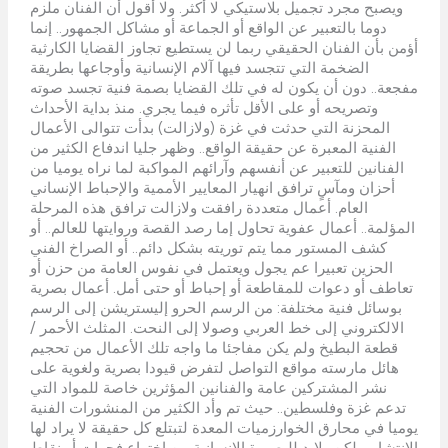
ويصبح مجرد تجميل بلاستيكي لا أكثر. ولا أقول أن الفنان ملزم
دوما بالتعبير عن الواقع أو الجماعة أو مشاكل الجمهور.. إنما
أؤمن بأن الفنان الحقيقي ربما لن يستطيع تجاوز القضايا الكارثية
الضخمة التي تتجسد فيها آلام الإنسانية وأوجاعها بطريقة
مفجعة.. دون أن يكون له في تلك القضايا بصمة فنية تجسد صوته
وتصريحه أو على الأقل تأثره فيما يجري. منذ بداية الأحداث
المحزنة التي حدثت في غزة (ولازالت) بدأت تتوالى الأعمال
الفنية المعبرة عن حقيقة الواقع.. وظهر جليا اندفاع الكثير من
الفنانين للتعبير عن أنفسهم وآرائهم المواكبة لما نراه يوميا من
أحزان ومآسٍ ترافق انهيار المعايير الأممية والإحباط الإنساني
العام. أعمال متعددة رافقت ولازالت ترافق هذه المرحلة
المؤلمة.. أعمال عفوية تحاول إما رصد القصة وروايتها للعالم.. أو
كشف المستور مما يتم توريته بشكل دائم.. أو الصراخ الفني
الحزين تعبيرا عم يجول ويعتمل في نفوس العامة من حزن أو
تعاطف أو دعوات للمقاطعة أو إحباط أو حتى أمل. أعمال بصرية
بوسائل فنية مختلفة: من الرسم الحرو إليستريشن إلى الرسم
الالكتروني إلى خط العربي وصولا إلى النحت. المثلث الأحمر /
قطعة البطيخ ولم يكن مفاجئا ما واجه تلك الأعمال من تحجيم
هائل مارسته مواقع التواصل لتفرض قيودا بصرية ولغوية على
نشر المشتركين عامة والفنانين المؤثرين خاصة للمواد التي
تدعم غزة وفلسطين.. حيث تم وأد الكثير من المنشورات الفنية
يوميا في محارق الخوارزميات المعدة لتبتلع كل حقيقة لا يراد لها
الانتشار. ولكن.. لابد للبصيرة الإنسانية من اختراع فجوات أو نقاط