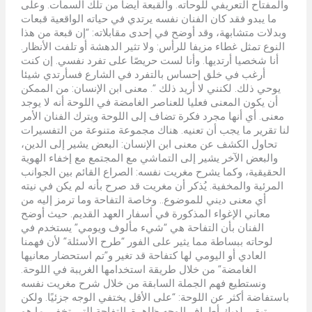
والمفتاح التعريفي للوحاته. والقبعة أيضا من تلك السمات. وعلى
ما يبدو فقد كان الفنان نفسه يرتدي في حياته الواقعية قبعات
وبدلات متشابهة، وقد أوضح في إحدى مقابلاته: “إن قبعة من هذا
النوع تمثل غطاء مزيفا للرأس: ولا تثير الدهشة أو تلفت الأنظار.
أنا شخصيا أرتديها. وأنا لست حريصًا على تفرد نفسي. إن كنت
أرغب في خلق إحساس بالتفرد في الشارع فسأرتدي شيئا
يوحي ذلك. لكنني لا أريد ذلك “. معنى ابن الإنسان: من الممكن
أن يكون المعنى فعليا للعناصر الغامضة في اللوحة أنه لا يوجد
معنى. أي أنها مجرد فكرة تضاف إلى اللوحة ويترك الفنان الأمر
لنا تقرير ما يجب أن تعنيه. هناك مجموعة متنوعة من التفسيرات
تحاول الكشف عن معنى ابن الإنسان: البعض يشير إلى الدين،
والبعض الآخر يشير إلى التماشي مع المجتمع مع إخفاء الهوية
الحقيقية، وكما يشرح مغريت نفسه: الصراع القائم بين الجوانب
المرئية والمخفية. يُذكر أن مغريت قد صرح بأنه لم يكن في نيته
أي معنى ديني للموضوع.. وخاصة التفاحة وما ترمز إليه من
معاني الإغواء المذكورة في أسفار العهد القديم. حيث أوضح
الفنان بأن التفاحة هي “شيء مألوف ويومي” يستخدم في
لوحاته ببساطة مما يثير على الفور “طرح الأسئلة” لأن فهمنا
العادي أو اليومي لها كتفاحة قد تغير و”تم استحضار معانيها
الغامضة” من خلال طريقة استخدامها الغريبة في اللوحة.
ونستطيع فهم الجملة السابقة من خلال شرح مغريت نفسه
باستفاضة أكثر عن اللوحة: “على الأقل يختفي الوجه جزئيًا. ولكن
تبقى لديك أطراف الوجه ظاهرة. التفاحة التي تخفي ما هو