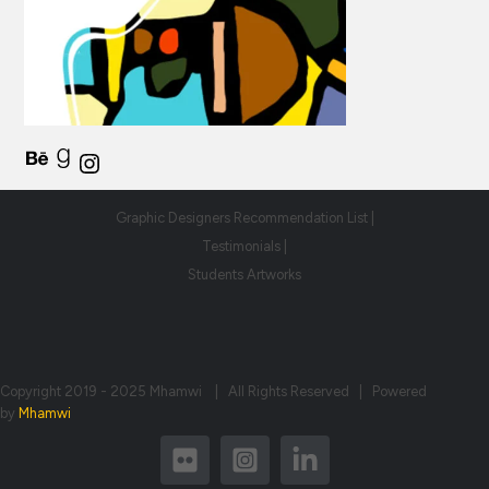
Graphic Designers Recommendation List |
Testimonials |
Students Artworks
Copyright 2019 - 2025 Mhamwi | All Rights Reserved | Powered
by
Mhamwi