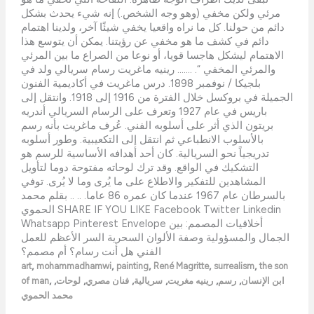
مرئي ولكن مخفي (وهو وجه الشخص.) إنه شيء يحدث بشكل
دائم من حولنا. كل ما نراه واقعيا يخفي شيئًا آخر، ولدينا اهتمام
دائم في كشف ما هو مخفي عن رؤيتنا. يمكن أن يتوسع هذا
الاهتمام ليشكل هاجسا قويا، أو نوعا من الصراع ما بين المرئي
والمرئي المخفي “. ……. رينيه ماغريت رسام سريالي ولد في
بلجيكا / نوفمبر 1898. درس ماغريت في أكاديمية الفنون
الجميلة في بروكسل خلال الفترة من 1916 إلى 1918. وانتقل إلى
باريس في عام 1927 وتعرف على الرسام السريالي أندريه
بريتون الذي أثر على أسلوبه الفني. عُرف ماغريت بأنه رسم
بالأسلوب الانطباعي ثم انتقل إلى التكعيبية. وطور أسلوبه
تدريجياً نحو السريالية. كان أحد أهدافه الأساسية للرسم هو
التشكيك في الواقع. وقد ترك لوحاته مفتوحة دوما لتأويل
المشاهدين للتفكير والاطلاع على ما يُرى وما لا يُرى. توفي
بالسرطان عام 1967 عندما كان عمره 86 عاما. .. .. بقلم محمد
الحموي SHARE IF YOU LIKE Facebook Twitter Linkedin
Whatsapp Pinterest Envelope أخلاقيات المصمم: بين
الجمال والمسؤولية وصفة الألوان السحرية السر الأعظم للعمل
الفني هل أنت رسام؟ أم مصمم؟
,
,
,
,
,
art
mohammadhamwi
painting
René Magritte
surrealism
the son
,
,
,
,
,
,
,
ابن الإنسان
رسم
رينيه مغريت
سريالية
فنان مصري
لوحات
of man
محمد الحموي